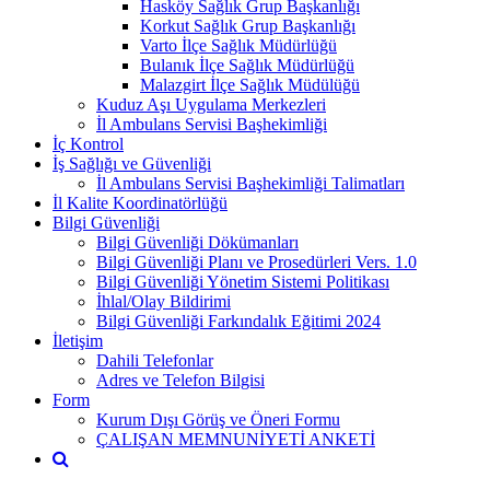
Hasköy Sağlık Grup Başkanlığı
Korkut Sağlık Grup Başkanlığı
Varto İlçe Sağlık Müdürlüğü
Bulanık İlçe Sağlık Müdürlüğü
Malazgirt İlçe Sağlık Müdülüğü
Kuduz Aşı Uygulama Merkezleri
İl Ambulans Servisi Başhekimliği
İç Kontrol
İş Sağlığı ve Güvenliği
İl Ambulans Servisi Başhekimliği Talimatları
İl Kalite Koordinatörlüğü
Bilgi Güvenliği
Bilgi Güvenliği Dökümanları
Bilgi Güvenliği Planı ve Prosedürleri Vers. 1.0
Bilgi Güvenliği Yönetim Sistemi Politikası
İhlal/Olay Bildirimi
Bilgi Güvenliği Farkındalık Eğitimi 2024
İletişim
Dahili Telefonlar
Adres ve Telefon Bilgisi
Form
Kurum Dışı Görüş ve Öneri Formu
ÇALIŞAN MEMNUNİYETİ ANKETİ