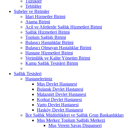
Tüzükler
Tebliğler
Şubeler ve Birimler
İdari Hizmetler Birimi
Atama Birimi
Acil ve Afetlerde Sağlık Hizmetleri Birimi
Sağlık Hizmetleri Birimi
Toplum Sağlığı Birimi
Bulaşıcı Hastalıklar Birimi
Bulaşıcı Olmayan Hastalıklar Birimi
Hastane Hizmetleri Birimi
Verimlilik ve Kalite Yönetim Birimi
Kamu Sağlık Tesisleri Birimi
Sağlık Tesisleri
Hastanelerimiz
Muş Devlet Hastanesi
Bulanık Devlet Hastanesi
Malazgirt Devlet Hastanesi
Korkut Devlet Hastanesi
Varto Devlet Hastanesi
Hasköy Devlet Hastanesi
İlçe Sağlık Müdürlükleri ve Sağlık Grup Başkanlıkları
Muş Merkez Toplum Sağlığı Merkezi
Muş Verem Savaş Dispanseri