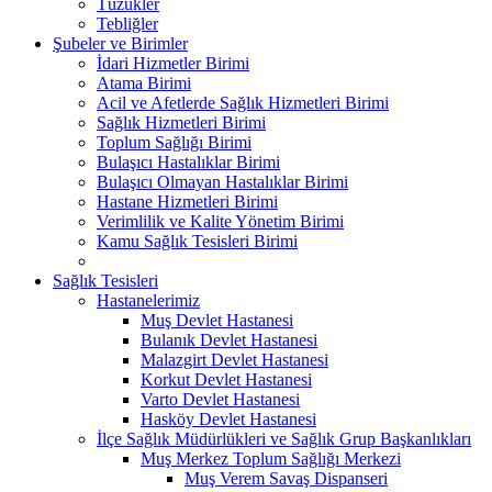
Tüzükler
Tebliğler
Şubeler ve Birimler
İdari Hizmetler Birimi
Atama Birimi
Acil ve Afetlerde Sağlık Hizmetleri Birimi
Sağlık Hizmetleri Birimi
Toplum Sağlığı Birimi
Bulaşıcı Hastalıklar Birimi
Bulaşıcı Olmayan Hastalıklar Birimi
Hastane Hizmetleri Birimi
Verimlilik ve Kalite Yönetim Birimi
Kamu Sağlık Tesisleri Birimi
Sağlık Tesisleri
Hastanelerimiz
Muş Devlet Hastanesi
Bulanık Devlet Hastanesi
Malazgirt Devlet Hastanesi
Korkut Devlet Hastanesi
Varto Devlet Hastanesi
Hasköy Devlet Hastanesi
İlçe Sağlık Müdürlükleri ve Sağlık Grup Başkanlıkları
Muş Merkez Toplum Sağlığı Merkezi
Muş Verem Savaş Dispanseri