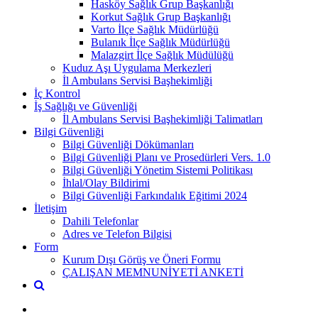
Hasköy Sağlık Grup Başkanlığı
Korkut Sağlık Grup Başkanlığı
Varto İlçe Sağlık Müdürlüğü
Bulanık İlçe Sağlık Müdürlüğü
Malazgirt İlçe Sağlık Müdülüğü
Kuduz Aşı Uygulama Merkezleri
İl Ambulans Servisi Başhekimliği
İç Kontrol
İş Sağlığı ve Güvenliği
İl Ambulans Servisi Başhekimliği Talimatları
Bilgi Güvenliği
Bilgi Güvenliği Dökümanları
Bilgi Güvenliği Planı ve Prosedürleri Vers. 1.0
Bilgi Güvenliği Yönetim Sistemi Politikası
İhlal/Olay Bildirimi
Bilgi Güvenliği Farkındalık Eğitimi 2024
İletişim
Dahili Telefonlar
Adres ve Telefon Bilgisi
Form
Kurum Dışı Görüş ve Öneri Formu
ÇALIŞAN MEMNUNİYETİ ANKETİ