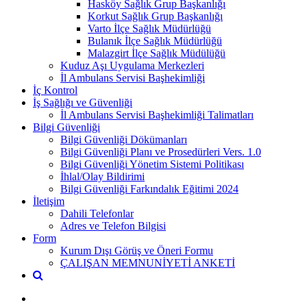
Hasköy Sağlık Grup Başkanlığı
Korkut Sağlık Grup Başkanlığı
Varto İlçe Sağlık Müdürlüğü
Bulanık İlçe Sağlık Müdürlüğü
Malazgirt İlçe Sağlık Müdülüğü
Kuduz Aşı Uygulama Merkezleri
İl Ambulans Servisi Başhekimliği
İç Kontrol
İş Sağlığı ve Güvenliği
İl Ambulans Servisi Başhekimliği Talimatları
Bilgi Güvenliği
Bilgi Güvenliği Dökümanları
Bilgi Güvenliği Planı ve Prosedürleri Vers. 1.0
Bilgi Güvenliği Yönetim Sistemi Politikası
İhlal/Olay Bildirimi
Bilgi Güvenliği Farkındalık Eğitimi 2024
İletişim
Dahili Telefonlar
Adres ve Telefon Bilgisi
Form
Kurum Dışı Görüş ve Öneri Formu
ÇALIŞAN MEMNUNİYETİ ANKETİ