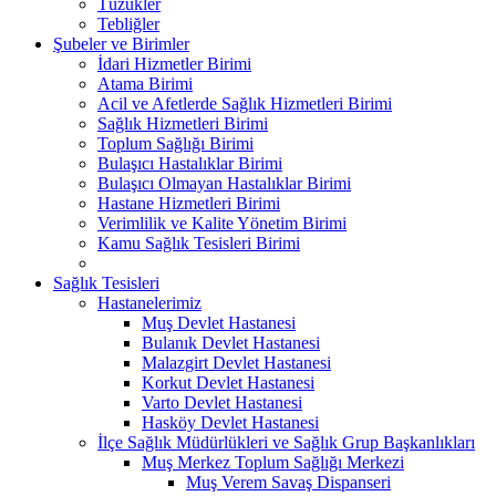
Tüzükler
Tebliğler
Şubeler ve Birimler
İdari Hizmetler Birimi
Atama Birimi
Acil ve Afetlerde Sağlık Hizmetleri Birimi
Sağlık Hizmetleri Birimi
Toplum Sağlığı Birimi
Bulaşıcı Hastalıklar Birimi
Bulaşıcı Olmayan Hastalıklar Birimi
Hastane Hizmetleri Birimi
Verimlilik ve Kalite Yönetim Birimi
Kamu Sağlık Tesisleri Birimi
Sağlık Tesisleri
Hastanelerimiz
Muş Devlet Hastanesi
Bulanık Devlet Hastanesi
Malazgirt Devlet Hastanesi
Korkut Devlet Hastanesi
Varto Devlet Hastanesi
Hasköy Devlet Hastanesi
İlçe Sağlık Müdürlükleri ve Sağlık Grup Başkanlıkları
Muş Merkez Toplum Sağlığı Merkezi
Muş Verem Savaş Dispanseri