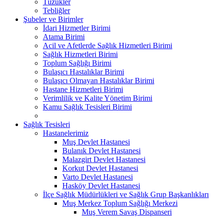
Tüzükler
Tebliğler
Şubeler ve Birimler
İdari Hizmetler Birimi
Atama Birimi
Acil ve Afetlerde Sağlık Hizmetleri Birimi
Sağlık Hizmetleri Birimi
Toplum Sağlığı Birimi
Bulaşıcı Hastalıklar Birimi
Bulaşıcı Olmayan Hastalıklar Birimi
Hastane Hizmetleri Birimi
Verimlilik ve Kalite Yönetim Birimi
Kamu Sağlık Tesisleri Birimi
Sağlık Tesisleri
Hastanelerimiz
Muş Devlet Hastanesi
Bulanık Devlet Hastanesi
Malazgirt Devlet Hastanesi
Korkut Devlet Hastanesi
Varto Devlet Hastanesi
Hasköy Devlet Hastanesi
İlçe Sağlık Müdürlükleri ve Sağlık Grup Başkanlıkları
Muş Merkez Toplum Sağlığı Merkezi
Muş Verem Savaş Dispanseri