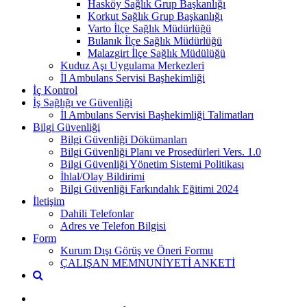
Hasköy Sağlık Grup Başkanlığı
Korkut Sağlık Grup Başkanlığı
Varto İlçe Sağlık Müdürlüğü
Bulanık İlçe Sağlık Müdürlüğü
Malazgirt İlçe Sağlık Müdülüğü
Kuduz Aşı Uygulama Merkezleri
İl Ambulans Servisi Başhekimliği
İç Kontrol
İş Sağlığı ve Güvenliği
İl Ambulans Servisi Başhekimliği Talimatları
Bilgi Güvenliği
Bilgi Güvenliği Dökümanları
Bilgi Güvenliği Planı ve Prosedürleri Vers. 1.0
Bilgi Güvenliği Yönetim Sistemi Politikası
İhlal/Olay Bildirimi
Bilgi Güvenliği Farkındalık Eğitimi 2024
İletişim
Dahili Telefonlar
Adres ve Telefon Bilgisi
Form
Kurum Dışı Görüş ve Öneri Formu
ÇALIŞAN MEMNUNİYETİ ANKETİ