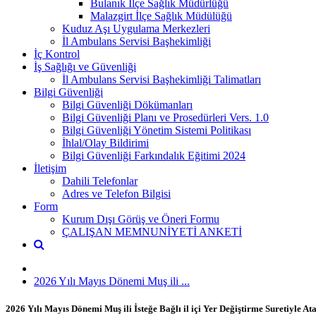
Bulanık İlçe Sağlık Müdürlüğü
Malazgirt İlçe Sağlık Müdülüğü
Kuduz Aşı Uygulama Merkezleri
İl Ambulans Servisi Başhekimliği
İç Kontrol
İş Sağlığı ve Güvenliği
İl Ambulans Servisi Başhekimliği Talimatları
Bilgi Güvenliği
Bilgi Güvenliği Dökümanları
Bilgi Güvenliği Planı ve Prosedürleri Vers. 1.0
Bilgi Güvenliği Yönetim Sistemi Politikası
İhlal/Olay Bildirimi
Bilgi Güvenliği Farkındalık Eğitimi 2024
İletişim
Dahili Telefonlar
Adres ve Telefon Bilgisi
Form
Kurum Dışı Görüş ve Öneri Formu
ÇALIŞAN MEMNUNİYETİ ANKETİ
2026 Yılı Mayıs Dönemi Muş ili ...
2026 Yılı Mayıs Dönemi Muş ili İsteğe Bağlı il içi Yer Değiştirme Suretiyle A