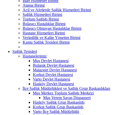
İdari Hizmetler Birimi
Atama Birimi
Acil ve Afetlerde Sağlık Hizmetleri Birimi
Sağlık Hizmetleri Birimi
Toplum Sağlığı Birimi
Bulaşıcı Hastalıklar Birimi
Bulaşıcı Olmayan Hastalıklar Birimi
Hastane Hizmetleri Birimi
Verimlilik ve Kalite Yönetim Birimi
Kamu Sağlık Tesisleri Birimi
Sağlık Tesisleri
Hastanelerimiz
Muş Devlet Hastanesi
Bulanık Devlet Hastanesi
Malazgirt Devlet Hastanesi
Korkut Devlet Hastanesi
Varto Devlet Hastanesi
Hasköy Devlet Hastanesi
İlçe Sağlık Müdürlükleri ve Sağlık Grup Başkanlıkları
Muş Merkez Toplum Sağlığı Merkezi
Muş Verem Savaş Dispanseri
Hasköy Sağlık Grup Başkanlığı
Korkut Sağlık Grup Başkanlığı
Varto İlçe Sağlık Müdürlüğü