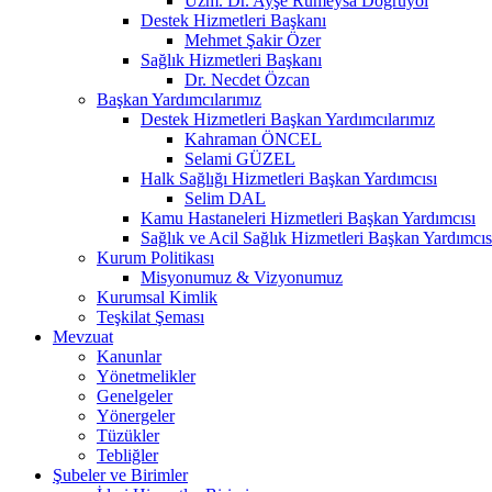
Uzm. Dr. Ayşe Rumeysa Doğruyol
Destek Hizmetleri Başkanı
Mehmet Şakir Özer
Sağlık Hizmetleri Başkanı
Dr. Necdet Özcan
Başkan Yardımcılarımız
Destek Hizmetleri Başkan Yardımcılarımız
Kahraman ÖNCEL
Selami GÜZEL
Halk Sağlığı Hizmetleri Başkan Yardımcısı
Selim DAL
Kamu Hastaneleri Hizmetleri Başkan Yardımcısı
Sağlık ve Acil Sağlık Hizmetleri Başkan Yardımcıs
Kurum Politikası
Misyonumuz & Vizyonumuz
Kurumsal Kimlik
Teşkilat Şeması
Mevzuat
Kanunlar
Yönetmelikler
Genelgeler
Yönergeler
Tüzükler
Tebliğler
Şubeler ve Birimler