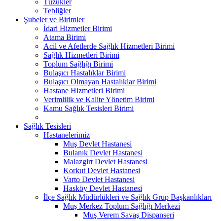
Tüzükler
Tebliğler
Şubeler ve Birimler
İdari Hizmetler Birimi
Atama Birimi
Acil ve Afetlerde Sağlık Hizmetleri Birimi
Sağlık Hizmetleri Birimi
Toplum Sağlığı Birimi
Bulaşıcı Hastalıklar Birimi
Bulaşıcı Olmayan Hastalıklar Birimi
Hastane Hizmetleri Birimi
Verimlilik ve Kalite Yönetim Birimi
Kamu Sağlık Tesisleri Birimi
Sağlık Tesisleri
Hastanelerimiz
Muş Devlet Hastanesi
Bulanık Devlet Hastanesi
Malazgirt Devlet Hastanesi
Korkut Devlet Hastanesi
Varto Devlet Hastanesi
Hasköy Devlet Hastanesi
İlçe Sağlık Müdürlükleri ve Sağlık Grup Başkanlıkları
Muş Merkez Toplum Sağlığı Merkezi
Muş Verem Savaş Dispanseri