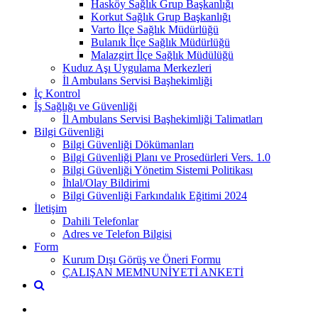
Hasköy Sağlık Grup Başkanlığı
Korkut Sağlık Grup Başkanlığı
Varto İlçe Sağlık Müdürlüğü
Bulanık İlçe Sağlık Müdürlüğü
Malazgirt İlçe Sağlık Müdülüğü
Kuduz Aşı Uygulama Merkezleri
İl Ambulans Servisi Başhekimliği
İç Kontrol
İş Sağlığı ve Güvenliği
İl Ambulans Servisi Başhekimliği Talimatları
Bilgi Güvenliği
Bilgi Güvenliği Dökümanları
Bilgi Güvenliği Planı ve Prosedürleri Vers. 1.0
Bilgi Güvenliği Yönetim Sistemi Politikası
İhlal/Olay Bildirimi
Bilgi Güvenliği Farkındalık Eğitimi 2024
İletişim
Dahili Telefonlar
Adres ve Telefon Bilgisi
Form
Kurum Dışı Görüş ve Öneri Formu
ÇALIŞAN MEMNUNİYETİ ANKETİ