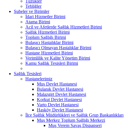
Tüzükler
Tebliğler
Şubeler ve Birimler
İdari Hizmetler Birimi
Atama Birimi
Acil ve Afetlerde Sağlık Hizmetleri Birimi
Sağlık Hizmetleri Birimi
Toplum Sağlığı Birimi
Bulaşıcı Hastalıklar Birimi
Bulaşıcı Olmayan Hastalıklar Birimi
Hastane Hizmetleri Birimi
Verimlilik ve Kalite Yönetim Birimi
Kamu Sağlık Tesisleri Birimi
Sağlık Tesisleri
Hastanelerimiz
Muş Devlet Hastanesi
Bulanık Devlet Hastanesi
Malazgirt Devlet Hastanesi
Korkut Devlet Hastanesi
Varto Devlet Hastanesi
Hasköy Devlet Hastanesi
İlçe Sağlık Müdürlükleri ve Sağlık Grup Başkanlıkları
Muş Merkez Toplum Sağlığı Merkezi
Muş Verem Savaş Dispanseri