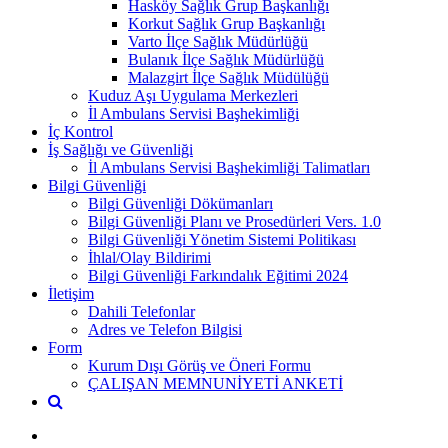
Hasköy Sağlık Grup Başkanlığı
Korkut Sağlık Grup Başkanlığı
Varto İlçe Sağlık Müdürlüğü
Bulanık İlçe Sağlık Müdürlüğü
Malazgirt İlçe Sağlık Müdülüğü
Kuduz Aşı Uygulama Merkezleri
İl Ambulans Servisi Başhekimliği
İç Kontrol
İş Sağlığı ve Güvenliği
İl Ambulans Servisi Başhekimliği Talimatları
Bilgi Güvenliği
Bilgi Güvenliği Dökümanları
Bilgi Güvenliği Planı ve Prosedürleri Vers. 1.0
Bilgi Güvenliği Yönetim Sistemi Politikası
İhlal/Olay Bildirimi
Bilgi Güvenliği Farkındalık Eğitimi 2024
İletişim
Dahili Telefonlar
Adres ve Telefon Bilgisi
Form
Kurum Dışı Görüş ve Öneri Formu
ÇALIŞAN MEMNUNİYETİ ANKETİ