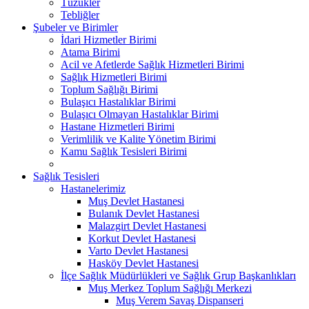
Tüzükler
Tebliğler
Şubeler ve Birimler
İdari Hizmetler Birimi
Atama Birimi
Acil ve Afetlerde Sağlık Hizmetleri Birimi
Sağlık Hizmetleri Birimi
Toplum Sağlığı Birimi
Bulaşıcı Hastalıklar Birimi
Bulaşıcı Olmayan Hastalıklar Birimi
Hastane Hizmetleri Birimi
Verimlilik ve Kalite Yönetim Birimi
Kamu Sağlık Tesisleri Birimi
Sağlık Tesisleri
Hastanelerimiz
Muş Devlet Hastanesi
Bulanık Devlet Hastanesi
Malazgirt Devlet Hastanesi
Korkut Devlet Hastanesi
Varto Devlet Hastanesi
Hasköy Devlet Hastanesi
İlçe Sağlık Müdürlükleri ve Sağlık Grup Başkanlıkları
Muş Merkez Toplum Sağlığı Merkezi
Muş Verem Savaş Dispanseri