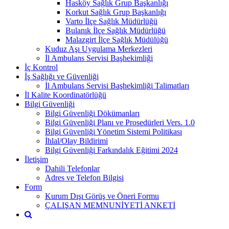
Hasköy Sağlık Grup Başkanlığı
Korkut Sağlık Grup Başkanlığı
Varto İlçe Sağlık Müdürlüğü
Bulanık İlçe Sağlık Müdürlüğü
Malazgirt İlçe Sağlık Müdülüğü
Kuduz Aşı Uygulama Merkezleri
İl Ambulans Servisi Başhekimliği
İç Kontrol
İş Sağlığı ve Güvenliği
İl Ambulans Servisi Başhekimliği Talimatları
İl Kalite Koordinatörlüğü
Bilgi Güvenliği
Bilgi Güvenliği Dökümanları
Bilgi Güvenliği Planı ve Prosedürleri Vers. 1.0
Bilgi Güvenliği Yönetim Sistemi Politikası
İhlal/Olay Bildirimi
Bilgi Güvenliği Farkındalık Eğitimi 2024
İletişim
Dahili Telefonlar
Adres ve Telefon Bilgisi
Form
Kurum Dışı Görüş ve Öneri Formu
ÇALIŞAN MEMNUNİYETİ ANKETİ