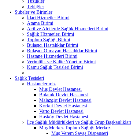
Tüzükler
Tebliğler
Şubeler ve Birimler
İdari Hizmetler Birimi
Atama Birimi
Acil ve Afetlerde Sağlık Hizmetleri Birimi
Sağlık Hizmetleri Birimi
Toplum Sağlığı Birimi
Bulaşıcı Hastalıklar Birimi
Bulaşıcı Olmayan Hastalıklar Birimi
Hastane Hizmetleri Birimi
Verimlilik ve Kalite Yönetim Birimi
Kamu Sağlık Tesisleri Birimi
Sağlık Tesisleri
Hastanelerimiz
Muş Devlet Hastanesi
Bulanık Devlet Hastanesi
Malazgirt Devlet Hastanesi
Korkut Devlet Hastanesi
Varto Devlet Hastanesi
Hasköy Devlet Hastanesi
İlçe Sağlık Müdürlükleri ve Sağlık Grup Başkanlıkları
Muş Merkez Toplum Sağlığı Merkezi
Muş Verem Savaş Dispanseri