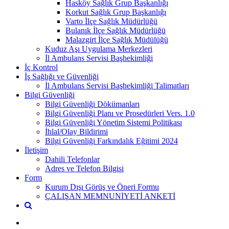
Hasköy Sağlık Grup Başkanlığı
Korkut Sağlık Grup Başkanlığı
Varto İlçe Sağlık Müdürlüğü
Bulanık İlçe Sağlık Müdürlüğü
Malazgirt İlçe Sağlık Müdülüğü
Kuduz Aşı Uygulama Merkezleri
İl Ambulans Servisi Başhekimliği
İç Kontrol
İş Sağlığı ve Güvenliği
İl Ambulans Servisi Başhekimliği Talimatları
Bilgi Güvenliği
Bilgi Güvenliği Dökümanları
Bilgi Güvenliği Planı ve Prosedürleri Vers. 1.0
Bilgi Güvenliği Yönetim Sistemi Politikası
İhlal/Olay Bildirimi
Bilgi Güvenliği Farkındalık Eğitimi 2024
İletişim
Dahili Telefonlar
Adres ve Telefon Bilgisi
Form
Kurum Dışı Görüş ve Öneri Formu
ÇALIŞAN MEMNUNİYETİ ANKETİ