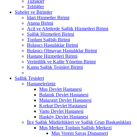
Tüzükler
Tebliğler
Şubeler ve Birimler
İdari Hizmetler Birimi
Atama Birimi
Acil ve Afetlerde Sağlık Hizmetleri Birimi
Sağlık Hizmetleri Birimi
Toplum Sağlığı Birimi
Bulaşıcı Hastalıklar Birimi
Bulaşıcı Olmayan Hastalıklar Birimi
Hastane Hizmetleri Birimi
Verimlilik ve Kalite Yönetim Birimi
Kamu Sağlık Tesisleri Birimi
Sağlık Tesisleri
Hastanelerimiz
Muş Devlet Hastanesi
Bulanık Devlet Hastanesi
Malazgirt Devlet Hastanesi
Korkut Devlet Hastanesi
Varto Devlet Hastanesi
Hasköy Devlet Hastanesi
İlçe Sağlık Müdürlükleri ve Sağlık Grup Başkanlıkları
Muş Merkez Toplum Sağlığı Merkezi
Muş Verem Savaş Dispanseri