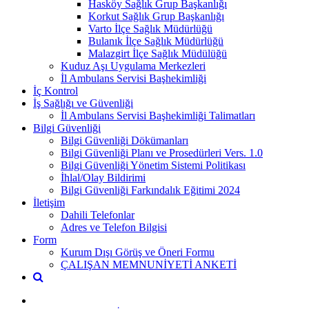
Hasköy Sağlık Grup Başkanlığı
Korkut Sağlık Grup Başkanlığı
Varto İlçe Sağlık Müdürlüğü
Bulanık İlçe Sağlık Müdürlüğü
Malazgirt İlçe Sağlık Müdülüğü
Kuduz Aşı Uygulama Merkezleri
İl Ambulans Servisi Başhekimliği
İç Kontrol
İş Sağlığı ve Güvenliği
İl Ambulans Servisi Başhekimliği Talimatları
Bilgi Güvenliği
Bilgi Güvenliği Dökümanları
Bilgi Güvenliği Planı ve Prosedürleri Vers. 1.0
Bilgi Güvenliği Yönetim Sistemi Politikası
İhlal/Olay Bildirimi
Bilgi Güvenliği Farkındalık Eğitimi 2024
İletişim
Dahili Telefonlar
Adres ve Telefon Bilgisi
Form
Kurum Dışı Görüş ve Öneri Formu
ÇALIŞAN MEMNUNİYETİ ANKETİ