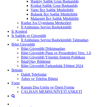
Hasköy Sağlık Grup Başkanlığı
Korkut Sağlık Grup Başkanlığı
Varto İlçe Sağlık Müdürlüğü
Bulanık İlçe Sağlık Müdürlüğü
Malazgirt İlçe Sağlık Müdülüğü
Kuduz Aşı Uygulama Merkezleri
İl Ambulans Servisi Başhekimliği
İç Kontrol
İş Sağlığı ve Güvenliği
İl Ambulans Servisi Başhekimliği Talimatları
Bilgi Güvenliği
Bilgi Güvenliği Dökümanları
Bilgi Güvenliği Planı ve Prosedürleri Vers. 1.0
Bilgi Güvenliği Yönetim Sistemi Politikası
İhlal/Olay Bildirimi
Bilgi Güvenliği Farkındalık Eğitimi 2024
İletişim
Dahili Telefonlar
Adres ve Telefon Bilgisi
Form
Kurum Dışı Görüş ve Öneri Formu
ÇALIŞAN MEMNUNİYETİ ANKETİ