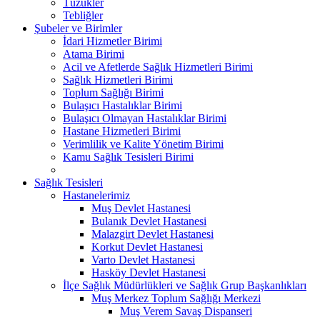
Tüzükler
Tebliğler
Şubeler ve Birimler
İdari Hizmetler Birimi
Atama Birimi
Acil ve Afetlerde Sağlık Hizmetleri Birimi
Sağlık Hizmetleri Birimi
Toplum Sağlığı Birimi
Bulaşıcı Hastalıklar Birimi
Bulaşıcı Olmayan Hastalıklar Birimi
Hastane Hizmetleri Birimi
Verimlilik ve Kalite Yönetim Birimi
Kamu Sağlık Tesisleri Birimi
Sağlık Tesisleri
Hastanelerimiz
Muş Devlet Hastanesi
Bulanık Devlet Hastanesi
Malazgirt Devlet Hastanesi
Korkut Devlet Hastanesi
Varto Devlet Hastanesi
Hasköy Devlet Hastanesi
İlçe Sağlık Müdürlükleri ve Sağlık Grup Başkanlıkları
Muş Merkez Toplum Sağlığı Merkezi
Muş Verem Savaş Dispanseri