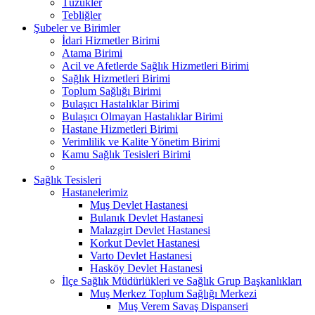
Tüzükler
Tebliğler
Şubeler ve Birimler
İdari Hizmetler Birimi
Atama Birimi
Acil ve Afetlerde Sağlık Hizmetleri Birimi
Sağlık Hizmetleri Birimi
Toplum Sağlığı Birimi
Bulaşıcı Hastalıklar Birimi
Bulaşıcı Olmayan Hastalıklar Birimi
Hastane Hizmetleri Birimi
Verimlilik ve Kalite Yönetim Birimi
Kamu Sağlık Tesisleri Birimi
Sağlık Tesisleri
Hastanelerimiz
Muş Devlet Hastanesi
Bulanık Devlet Hastanesi
Malazgirt Devlet Hastanesi
Korkut Devlet Hastanesi
Varto Devlet Hastanesi
Hasköy Devlet Hastanesi
İlçe Sağlık Müdürlükleri ve Sağlık Grup Başkanlıkları
Muş Merkez Toplum Sağlığı Merkezi
Muş Verem Savaş Dispanseri