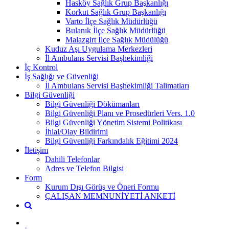
Hasköy Sağlık Grup Başkanlığı
Korkut Sağlık Grup Başkanlığı
Varto İlçe Sağlık Müdürlüğü
Bulanık İlçe Sağlık Müdürlüğü
Malazgirt İlçe Sağlık Müdülüğü
Kuduz Aşı Uygulama Merkezleri
İl Ambulans Servisi Başhekimliği
İç Kontrol
İş Sağlığı ve Güvenliği
İl Ambulans Servisi Başhekimliği Talimatları
Bilgi Güvenliği
Bilgi Güvenliği Dökümanları
Bilgi Güvenliği Planı ve Prosedürleri Vers. 1.0
Bilgi Güvenliği Yönetim Sistemi Politikası
İhlal/Olay Bildirimi
Bilgi Güvenliği Farkındalık Eğitimi 2024
İletişim
Dahili Telefonlar
Adres ve Telefon Bilgisi
Form
Kurum Dışı Görüş ve Öneri Formu
ÇALIŞAN MEMNUNİYETİ ANKETİ