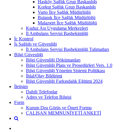
Hasköy Sağlık Grup Başkanlığı
Korkut Sağlık Grup Başkanlığı
Varto İlçe Sağlık Müdürlüğü
Bulanık İlçe Sağlık Müdürlüğü
Malazgirt İlçe Sağlık Müdülüğü
Kuduz Aşı Uygulama Merkezleri
İl Ambulans Servisi Başhekimliği
İç Kontrol
İş Sağlığı ve Güvenliği
İl Ambulans Servisi Başhekimliği Talimatları
Bilgi Güvenliği
Bilgi Güvenliği Dökümanları
Bilgi Güvenliği Planı ve Prosedürleri Vers. 1.0
Bilgi Güvenliği Yönetim Sistemi Politikası
İhlal/Olay Bildirimi
Bilgi Güvenliği Farkındalık Eğitimi 2024
İletişim
Dahili Telefonlar
Adres ve Telefon Bilgisi
Form
Kurum Dışı Görüş ve Öneri Formu
ÇALIŞAN MEMNUNİYETİ ANKETİ