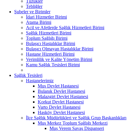
Tüzükler
Tebliğler
Şubeler ve Birimler
İdari Hizmetler Birimi
Atama Birimi
Acil ve Afetlerde Sağlık Hizmetleri Birimi
Sağlık Hizmetleri Birimi
Toplum Sağlığı Birimi
Bulaşıcı Hastalıklar Birimi
Bulaşıcı Olmayan Hastalıklar Birimi
Hastane Hizmetleri Birimi
Verimlilik ve Kalite Yönetim Birimi
Kamu Sağlık Tesisleri Birimi
Sağlık Tesisleri
Hastanelerimiz
Muş Devlet Hastanesi
Bulanık Devlet Hastanesi
Malazgirt Devlet Hastanesi
Korkut Devlet Hastanesi
Varto Devlet Hastanesi
Hasköy Devlet Hastanesi
İlçe Sağlık Müdürlükleri ve Sağlık Grup Başkanlıkları
Muş Merkez Toplum Sağlığı Merkezi
Muş Verem Savaş Dispanseri