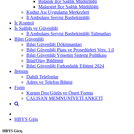
Bulanık İlçe Sağlık Müdürlüğü
Malazgirt İlçe Sağlık Müdülüğü
Kuduz Aşı Uygulama Merkezleri
İl Ambulans Servisi Başhekimliği
İç Kontrol
İş Sağlığı ve Güvenliği
İl Ambulans Servisi Başhekimliği Talimatları
Bilgi Güvenliği
Bilgi Güvenliği Dökümanları
Bilgi Güvenliği Planı ve Prosedürleri Vers. 1.0
Bilgi Güvenliği Yönetim Sistemi Politikası
İhlal/Olay Bildirimi
Bilgi Güvenliği Farkındalık Eğitimi 2024
İletişim
Dahili Telefonlar
Adres ve Telefon Bilgisi
Form
Kurum Dışı Görüş ve Öneri Formu
ÇALIŞAN MEMNUNİYETİ ANKETİ
HBYS Giriş
HBYS Giriş