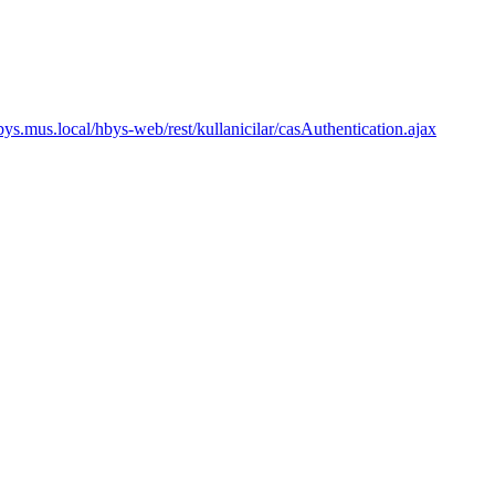
s.mus.local/hbys-web/rest/kullanicilar/casAuthentication.ajax