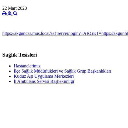
22 Mart 2023
https://akguncas.mus.local/aaf-server/login?TARGET=https://akgunhby
Sağlık Tesisleri
Hastanelerimiz
İlçe Sağlık Müdürlükleri ve Sağlık Grup Başkanlıkları
Kuduz Aşı Uygulama Merkezleri
İl Ambulans Servisi Başhekimliği