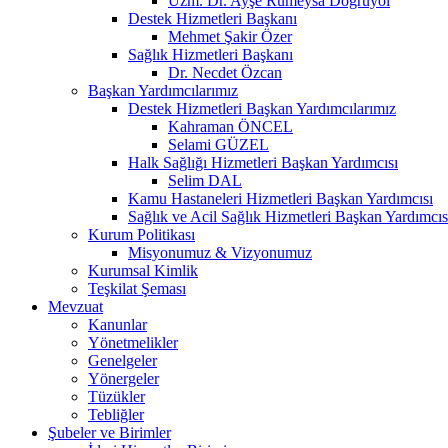
Uzm. Dr. Ayşe Rumeysa Doğruyol
Destek Hizmetleri Başkanı
Mehmet Şakir Özer
Sağlık Hizmetleri Başkanı
Dr. Necdet Özcan
Başkan Yardımcılarımız
Destek Hizmetleri Başkan Yardımcılarımız
Kahraman ÖNCEL
Selami GÜZEL
Halk Sağlığı Hizmetleri Başkan Yardımcısı
Selim DAL
Kamu Hastaneleri Hizmetleri Başkan Yardımcısı
Sağlık ve Acil Sağlık Hizmetleri Başkan Yardımcıs
Kurum Politikası
Misyonumuz & Vizyonumuz
Kurumsal Kimlik
Teşkilat Şeması
Mevzuat
Kanunlar
Yönetmelikler
Genelgeler
Yönergeler
Tüzükler
Tebliğler
Şubeler ve Birimler