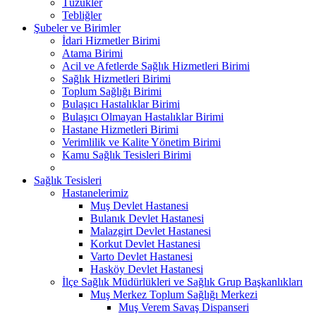
Tüzükler
Tebliğler
Şubeler ve Birimler
İdari Hizmetler Birimi
Atama Birimi
Acil ve Afetlerde Sağlık Hizmetleri Birimi
Sağlık Hizmetleri Birimi
Toplum Sağlığı Birimi
Bulaşıcı Hastalıklar Birimi
Bulaşıcı Olmayan Hastalıklar Birimi
Hastane Hizmetleri Birimi
Verimlilik ve Kalite Yönetim Birimi
Kamu Sağlık Tesisleri Birimi
Sağlık Tesisleri
Hastanelerimiz
Muş Devlet Hastanesi
Bulanık Devlet Hastanesi
Malazgirt Devlet Hastanesi
Korkut Devlet Hastanesi
Varto Devlet Hastanesi
Hasköy Devlet Hastanesi
İlçe Sağlık Müdürlükleri ve Sağlık Grup Başkanlıkları
Muş Merkez Toplum Sağlığı Merkezi
Muş Verem Savaş Dispanseri