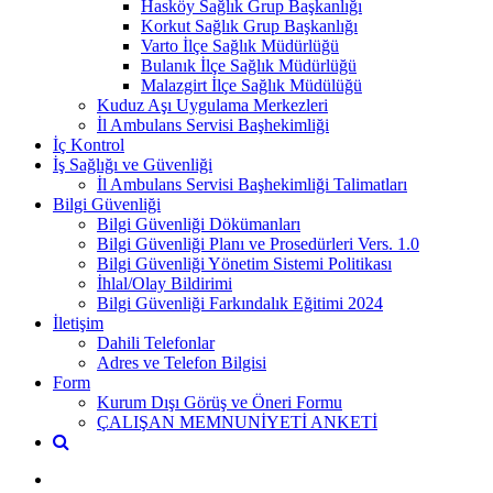
Hasköy Sağlık Grup Başkanlığı
Korkut Sağlık Grup Başkanlığı
Varto İlçe Sağlık Müdürlüğü
Bulanık İlçe Sağlık Müdürlüğü
Malazgirt İlçe Sağlık Müdülüğü
Kuduz Aşı Uygulama Merkezleri
İl Ambulans Servisi Başhekimliği
İç Kontrol
İş Sağlığı ve Güvenliği
İl Ambulans Servisi Başhekimliği Talimatları
Bilgi Güvenliği
Bilgi Güvenliği Dökümanları
Bilgi Güvenliği Planı ve Prosedürleri Vers. 1.0
Bilgi Güvenliği Yönetim Sistemi Politikası
İhlal/Olay Bildirimi
Bilgi Güvenliği Farkındalık Eğitimi 2024
İletişim
Dahili Telefonlar
Adres ve Telefon Bilgisi
Form
Kurum Dışı Görüş ve Öneri Formu
ÇALIŞAN MEMNUNİYETİ ANKETİ