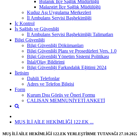
Bulanık İlçe Sağlık Müdürlüğü
Malazgirt İlçe Sağlık Müdülüğü
Kuduz Aşı Uygulama Merkezleri
İl Ambulans Servisi Başhekimliği
İç Kontrol
İş Sağlığı ve Güvenliği
İl Ambulans Servisi Başhekimliği Talimatları
Bilgi Güvenliği
Bilgi Güvenliği Dökümanları
Bilgi Güvenliği Planı ve Prosedürleri Vers. 1.0
Bilgi Güvenliği Yönetim Sistemi Politikası
İhlal/Olay Bildirimi
Bilgi Güvenliği Farkındalık Eğitimi 2024
İletişim
Dahili Telefonlar
Adres ve Telefon Bilgisi
Form
Kurum Dışı Görüş ve Öneri Formu
ÇALIŞAN MEMNUNİYETİ ANKETİ
MUŞ İLİ AİLE HEKİMLİĞİ 122.EK ...
MUŞ İLİ AİLE HEKİMLİĞİ 122.EK YERLEŞTİRME TUTANAĞI 27.10.202