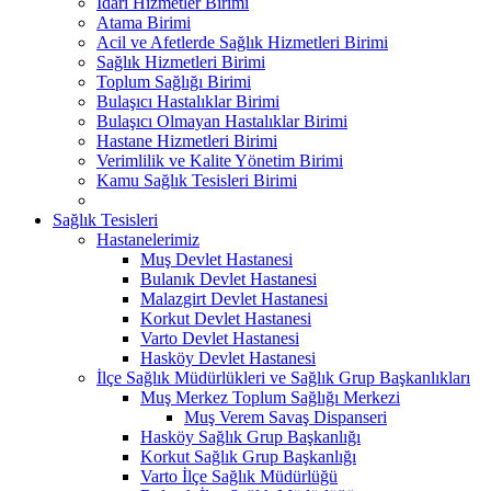
İdari Hizmetler Birimi
Atama Birimi
Acil ve Afetlerde Sağlık Hizmetleri Birimi
Sağlık Hizmetleri Birimi
Toplum Sağlığı Birimi
Bulaşıcı Hastalıklar Birimi
Bulaşıcı Olmayan Hastalıklar Birimi
Hastane Hizmetleri Birimi
Verimlilik ve Kalite Yönetim Birimi
Kamu Sağlık Tesisleri Birimi
Sağlık Tesisleri
Hastanelerimiz
Muş Devlet Hastanesi
Bulanık Devlet Hastanesi
Malazgirt Devlet Hastanesi
Korkut Devlet Hastanesi
Varto Devlet Hastanesi
Hasköy Devlet Hastanesi
İlçe Sağlık Müdürlükleri ve Sağlık Grup Başkanlıkları
Muş Merkez Toplum Sağlığı Merkezi
Muş Verem Savaş Dispanseri
Hasköy Sağlık Grup Başkanlığı
Korkut Sağlık Grup Başkanlığı
Varto İlçe Sağlık Müdürlüğü