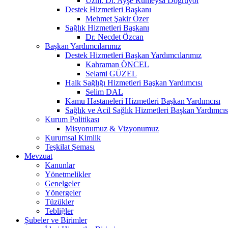
Uzm. Dr. Ayşe Rumeysa Doğruyol
Destek Hizmetleri Başkanı
Mehmet Şakir Özer
Sağlık Hizmetleri Başkanı
Dr. Necdet Özcan
Başkan Yardımcılarımız
Destek Hizmetleri Başkan Yardımcılarımız
Kahraman ÖNCEL
Selami GÜZEL
Halk Sağlığı Hizmetleri Başkan Yardımcısı
Selim DAL
Kamu Hastaneleri Hizmetleri Başkan Yardımcısı
Sağlık ve Acil Sağlık Hizmetleri Başkan Yardımcıs
Kurum Politikası
Misyonumuz & Vizyonumuz
Kurumsal Kimlik
Teşkilat Şeması
Mevzuat
Kanunlar
Yönetmelikler
Genelgeler
Yönergeler
Tüzükler
Tebliğler
Şubeler ve Birimler